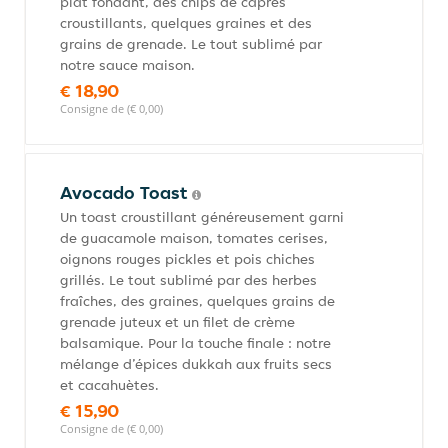
plat fondant, des chips de câpres
croustillants, quelques graines et des
grains de grenade. Le tout sublimé par
notre sauce maison.
€ 18,90
Consigne de (€ 0,00)
Avocado Toast
Un toast croustillant généreusement garni
de guacamole maison, tomates cerises,
oignons rouges pickles et pois chiches
grillés. Le tout sublimé par des herbes
fraîches, des graines, quelques grains de
grenade juteux et un filet de crème
balsamique. Pour la touche finale : notre
mélange d’épices dukkah aux fruits secs
et cacahuètes.
€ 15,90
Consigne de (€ 0,00)