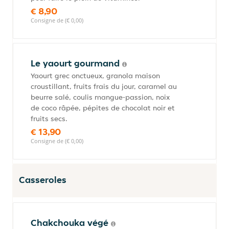
€ 8,90
Consigne de (€ 0,00)
Le yaourt gourmand
Yaourt grec onctueux, granola maison
croustillant, fruits frais du jour, caramel au
beurre salé, coulis mangue-passion, noix
de coco râpée, pépites de chocolat noir et
fruits secs.
€ 13,90
Consigne de (€ 0,00)
Casseroles
Chakchouka végé